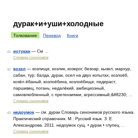
дурак+и+уши+холодные
Толкование
Перевод
Книги
истукан
— См …
41
Словарь синонимов
козел
— козлище, козлик, козерог, безоар, кызел, мархур,
42
сабан, тур; балда, дурак, осел на двух копытах; козлоёб,
козёл ёбаный, козлоёбина, козлоёбище; педераст;
паршивец, погань; недалёкий, амбициозный,
самовлюбленный, с претензиями, агрессивный;&#8230; …
Словарь синонимов
недоумок
— см. дурак Словарь синонимов русского языка.
43
Практический справочник. М.: Русский язык. З. Е.
Александрова. 2011. недоумок сущ. • дурак • глупец …
Словарь синонимов