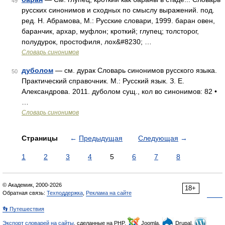
49
русских синонимов и сходных по смыслу выражений. под.
ред. Н. Абрамова, М.: Русские словари, 1999. баран овен,
баранчик, архар, муфлон; кроткий; глупец; толсторог,
полудурок, простофиля, лох&#8230; …
Словарь синонимов
дуболом
— см. дурак Словарь синонимов русского языка.
50
Практический справочник. М.: Русский язык. З. Е.
Александрова. 2011. дуболом сущ., кол во синонимов: 82 •
…
Словарь синонимов
Страницы
←
Предыдущая
Следующая
→
1
2
3
4
5
6
7
8
© Академик, 2000-2026
18+
Обратная связь:
Техподдержка
,
Реклама на сайте
👣 Путешествия
Экспорт словарей на сайты
, сделанные на PHP,
Joomla,
Drupal,