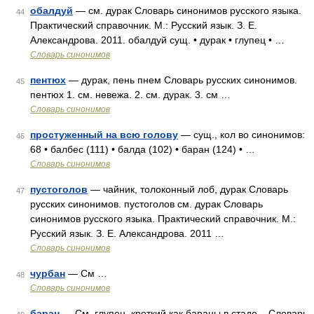
обалдуй
— см. дурак Словарь синонимов русского языка.
44
Практический справочник. М.: Русский язык. З. Е.
Александрова. 2011. обалдуй сущ. • дурак • глупец • …
Словарь синонимов
пентюх
— дурак, пень пнем Словарь русских синонимов.
45
пентюх 1. см. невежа. 2. см. дурак. 3. см …
Словарь синонимов
простуженный на всю голову
— сущ., кол во синонимов:
46
68 • балбес (111) • балда (102) • баран (124) • …
Словарь синонимов
пустоголов
— чайник, толоконный лоб, дурак Словарь
47
русских синонимов. пустоголов см. дурак Словарь
синонимов русского языка. Практический справочник. М.:
Русский язык. З. Е. Александрова. 2011 …
Словарь синонимов
чурбан
— См …
48
Словарь синонимов
баран
— См. глупец, кроткий как бараны в стаде... Словарь